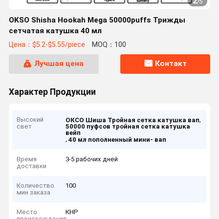
2
/
5
OKSO Shisha Hookah Mega 50000puffs Трижды
сетчатая катушка 40 мл
Цена：$5.2-$5.55/piece
MOQ：100
Лучшая цена
Контакт
Характер Продукции
Высокий
,
ОКСО Шиша Тройная сетка катушка вап
свет
50000 пуфсов тройная сетка катушка
вейп
,
40 мл пополненный мини- вап
Время
3-5 рабочих дней
доставки
Количество
100
мин заказа
Место
КНР
происхождения