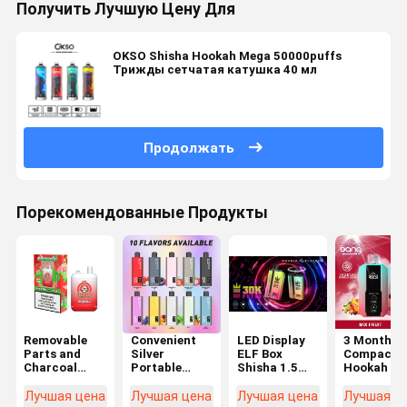
Получить Лучшую Цену Для
OKSO Shisha Hookah Mega 50000puffs
Трижды сетчатая катушка 40 мл
Продолжать
Порекомендованные Продукты
Removable
Convenient
LED Display
3 Month
Parts and
Silver
ELF Box
Compact
Charcoal
Portable
Shisha 1.5
Hookah Bo
Tray Included
Shisha Box
Pounds No
The Ultima
The Ultimate
with LED
Nicotine
Smoking
Лучшая цена
Лучшая цена
Лучшая цена
Лучшая ц